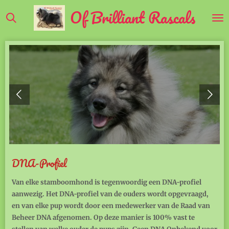
Of Brilliant Rascals
Ga
direct
naar
de
hoofdinhoud
DNA-Profiel
Van elke stamboomhond is tegenwoordig een DNA-profiel
aanwezig. Het DNA-profiel van de ouders wordt opgevraagd,
en van elke pup wordt door een medewerker van de Raad van
Beheer DNA afgenomen. Op deze manier is 100% vast te